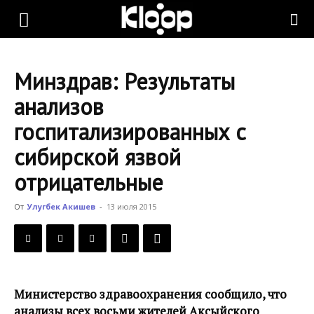
KLOOP.KG
Минздрав: Результаты
—
анализов
госпитализированных с
Новости
сибирской язвой
отрицательные
Кыргызстана
От
Улугбек Акишев
-
13 июля 2015
Министерство здравоохранения сообщило, что
анализы всех восьми жителей Аксыйского