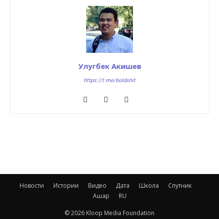
Улугбек Акишев
https://t.me/boldshit
Новости
Истории
Видео
Дата
Школа
Спутник
Ашар
RU
© 2026 Kloop Media Foundation