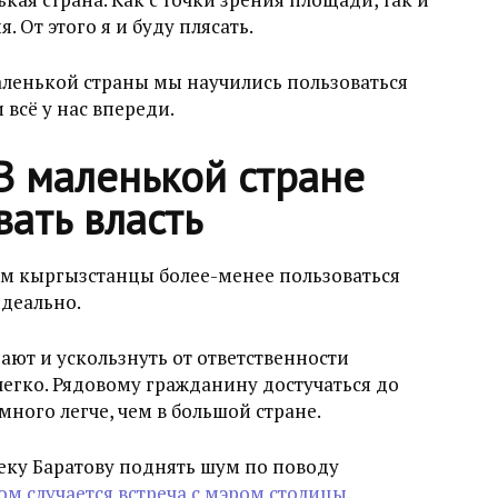
. От этого я и буду плясать.
ленькой страны мы научились пользоваться
 всё у нас впереди.
В маленькой стране
ать власть
ым кыргызстанцы более-менее пользоваться
идеально.
нают и ускользнуть от ответственности
легко. Рядовому гражданину достучаться до
ного легче, чем в большой стране.
еку Баратову поднять шум по поводу
ом случается встреча с мэром столицы
.