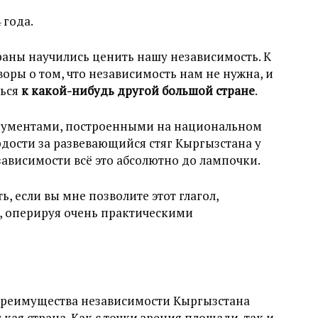
 года.
траны научились ценить нашу независимость. К
оры о том, что независимость нам не нужна, и
ться
к какой-нибудь другой большой стране
.
ргументами, построенными на национальном
рдости за развевающийся стяг Кыргызстана у
ависимости всё это абсолютно до лампочки.
, если вы мне позволите этот глагол,
 оперируя очень практическими
.
реимущества независимости Кыргызстана
ькая страна. Как с точки зрения площади, так и