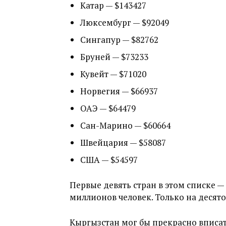
Катар — $143427
Люксембург — $92049
Сингапур — $82762
Бруней — $73233
Кувейт — $71020
Норвегия — $66937
ОАЭ — $64479
Сан-Марино — $60664
Швейцария — $58087
США — $54597
Первые девять стран в этом списке 
миллионов человек. Только на десято
Кыргызстан мог бы прекрасно вписать