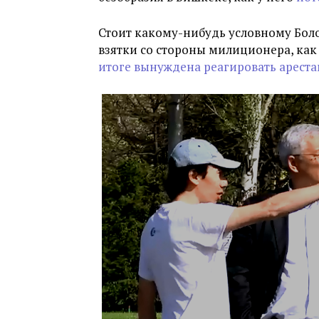
Стоит какому-нибудь условному Боло
взятки со стороны милиционера, как
итоге вынуждена реагировать арест