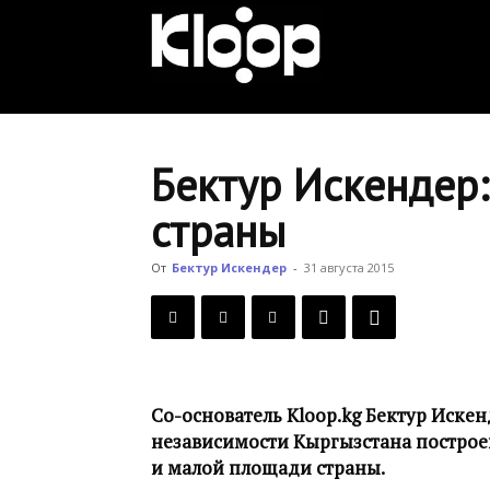
KLOOP.KG
—
Бектур Искендер
страны
Новости
От
Бектур Искендер
-
31 августа 2015
Кыргызстана
Со-основатель Kloop.kg Бектур Иске
независимости Кыргызстана построе
и малой площади страны.