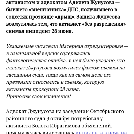
активистом и адвокатом Адилета Жунусова —
бывшего «внештатника» ДПС, получившего в
соцсетях прозвище «дрыщ». Защита Жунусова
возмутилась тем, что активист «без разрешения»
снимал инцидент 28 июня.
Уважаемые читатели! Материал отредактирован —
в изначальной версии содержалась
фактологическая ошибка: в ней было указано, что
адвокат Джунусова возмутился фактом съемки на
заседании суда, тогда как на самом деле его
претензии относились к съемке, которую
активисты проводили 28 июня.
Приносим свои извинения!
Адвокат Джунусова на заседании Октябрьского
районного суда 9 октября потребовал у
активиста Болота Ибрагимова объяснений,
почему велась видеозапись
инцидента в ночь на