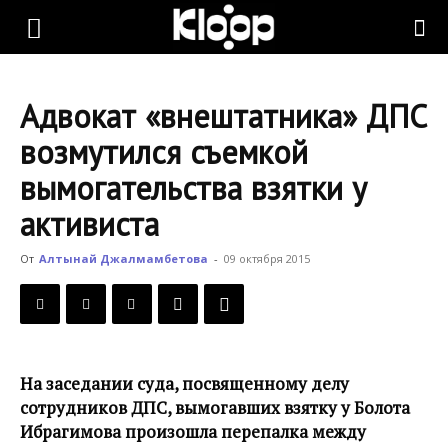
KLOOP.KG
Адвокат «внештатника» ДПС
—
возмутился съемкой
вымогательства взятки у
Новости
активиста
От
Алтынай Джалмамбетова
-
09 октября 2015
Кыргызстана
На заседании суда, посвященному делу
сотрудников ДПС, вымогавших взятку у Болота
Ибрагимова произошла перепалка между