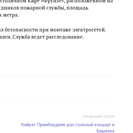
 столичном кафе «Фрунзе», расположенном на
удников пожарной службы, площадь
х метра.
л безопасности при монтаже электросетей.
лен. Служба ведет расследование.
Следующая статья
Кайрат Примбердиев дал сольный концерт в
Бишкеке