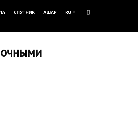
ЛА
СПУТНИК
АШАР
RU
зочными