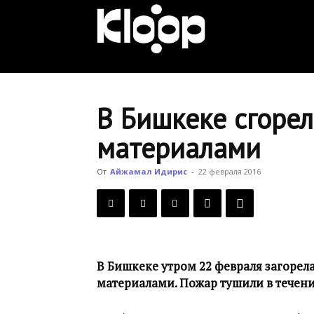
KLOOP.KG
—
В Бишкеке сгоре
материалами
Новости
От
Айжамал Идирис
-
22 февраля 2016
Кыргызстана
В Бишкеке утром 22 февраля загорел
материалами. Пожар тушили в течение