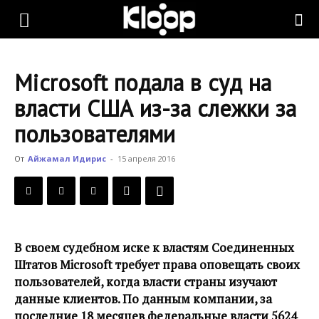
KLOOP.KG
Microsoft подала в суд на
—
власти США из-за слежки за
пользователями
Новости
От
Айжамал Идирис
-
15 апреля 2016
Кыргызстана
В своем судебном иске к властям Соединенных
Штатов Microsoft требует права оповещать своих
пользователей, когда власти страны изучают
данные клиентов. По данным компании, за
последние 18 месяцев федеральные власти 5624