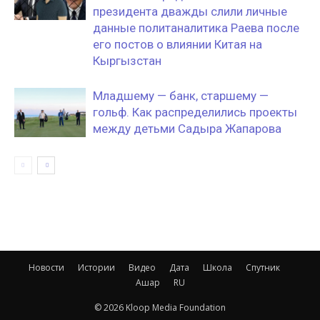
президента дважды слили личные
данные политаналитика Раева после
его постов о влиянии Китая на
Кыргызстан
Младшему — банк, старшему —
гольф. Как распределились проекты
между детьми Садыра Жапарова
Новости
Истории
Видео
Дата
Школа
Спутник
Ашар
RU
© 2026 Kloop Media Foundation