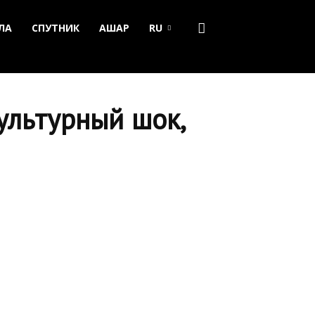
ЛА
СПУТНИК
АШАР
RU
ультурный шок,