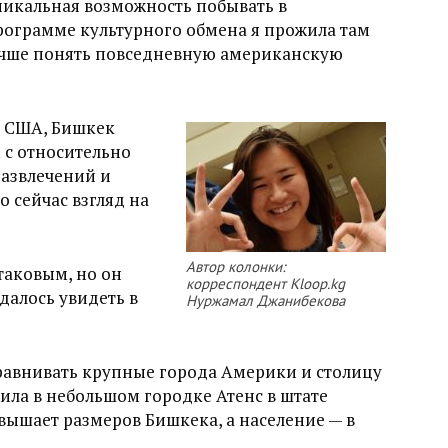
никальная возможность побывать в
ограмме культурного обмена я прожила там
учше понять повседневную американскую
 в США, Бишкек
с относительно
развлечений и
 сейчас взгляд на
Автор колонки:
 таковым, но он
корреспондент Kloop.kg
удалось увидеть в
Нуржамал Джанибекова
равнивать крупные города Америки и столицу
 жила в небольшом городке Атенс в штате
ышает размеров Бишкека, а население — в