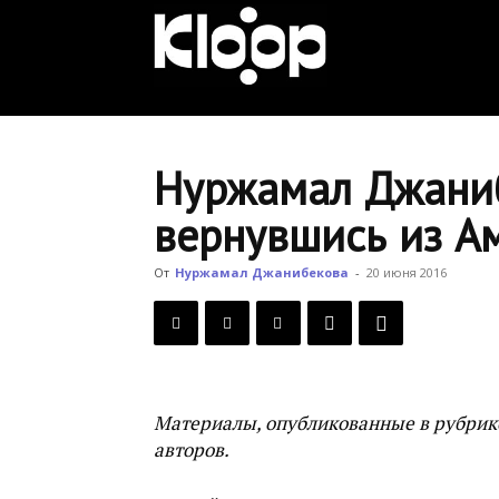
KLOOP.KG
—
Нуржамал Джаниб
вернувшись из А
Новости
От
Нуржамал Джанибекова
-
20 июня 2016
Кыргызстана
Материалы, опубликованные в рубрик
авторов.