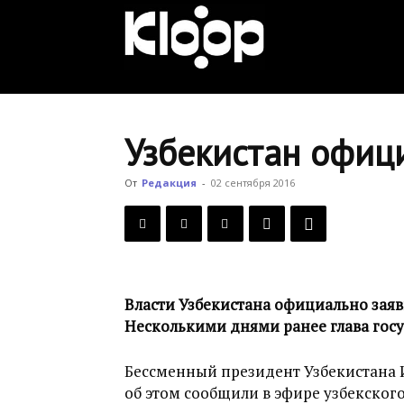
KLOOP.KG
—
Узбекистан офиц
Новости
От
Редакция
-
02 сентября 2016
Кыргызстана
Власти Узбекистана официально заяв
Несколькими днями ранее глава госу
Бессменный президент Узбекистана И
об этом сообщили в эфире узбекского