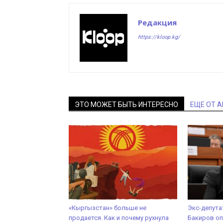
Редакция
https://kloop.kg/
ЭТО МОЖЕТ БЫТЬ ИНТЕРЕСНО
ЕЩЕ ОТ 
«Кыргызстан» больше не
Экс-депута
продается. Как и почему рухнула
Бакиров оп