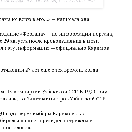
LYAEVA (@LOLA_TILLYAEVA)
СЕН 2 2016 В 9:58 PDT
сама не верю в это…» — написала она.
издание «Фергана» — по информации портала,
 29 августа после кровоизлияния в мозг.
дали эту информацию — официально Каримов
.
отяжении 27 лет еще с тех времен, когда
ем ЦК компартии Узбекской ССР. В 1990 году
зглавил кабинет министров Узбекской ССР.
91 году через выборы Каримов стал
бирался на пост президента трижды и
тов голосов.