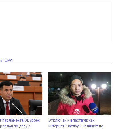
АВТОРА
т парламента Омурбек
Отключай и властвуй: как
равдан по делу о
интернет-шатдауны влияют на