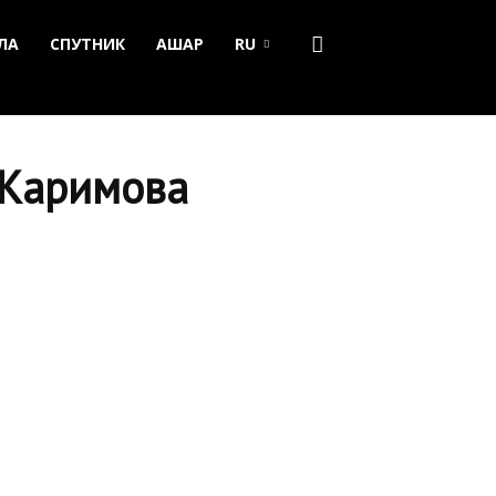
ЛА
СПУТНИК
АШАР
RU
 Каримова