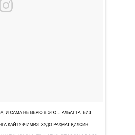
, И САМА НЕ ВЕРЮ В ЭТО… АЛБАТТА, БИЗ
НГА ҚАЙТУВЧИМИЗ. ХУДО РАҲМАТ ҚИЛСИН.