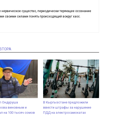
ое нервическое существо, периодически теряющее осознание
еми своими силами понять происходящий вокруг хаос.
АВТОРА
л Ондуруша
В Кыргызстане предложили
рова виновным и
ввести штрафы за нарушение
л на 100 тысяч сомов
ПДД на электросамокатах