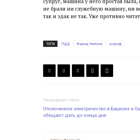
супруг, машина у него простая была
не брали ни служебную машину, ни во
так и эдак не так. Уже противно чит
ТЕГИ
ПДД
Фарид Ниязов
штраф
Предыдущая статья
Отключенное электричество в Бишкеке и О
обещают дать до конца дня