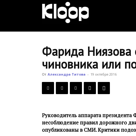
KLOOP.KG
—
Фарида Ниязова 
чиновника или п
Новости
От
Александра Титова
-
19 октября 2016
Кыргызстана
Руководитель аппарата президента 
несоблюдение правил дорожного дв
опубликованы в СМИ. Критики подоз