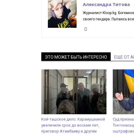
Александра Титова
Журналист Kloop.kg. Богемн
своего гендера. Пытаюсь вс
ЭТО МОЖЕТ БЫТЬ ИНТЕРЕСНО
ЕЩЕ ОТ 
Кой-ташское дело: Карамушкиной
Суд призна
увеличили срок до восьми лет,
Токтонасы
приговор Атамбаеву и другим
оштрафова