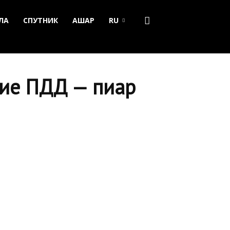
ЛА
СПУТНИК
АШАР
RU
ие ПДД — пиар