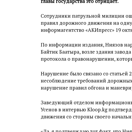
главы государства это отрицает.
Сотрудники патрульной милиции ош
правил дорожного движения на одну 
информагентство «АКИпресс» 19 октя
По информации издания, Ниязов нар
Байтик Баатыра, возле здания завод
протокола о правонарушении, котор
Нарушение было связано со статьей 
несоблюдение требований дорожных 
нарушение правил обгона и маневри
Заведующий отделом информационно
Усенов в интервью Kloop.kg подтвер
движения со стороны своего начальн
«Да, я подтверждаю тот факт, что Н