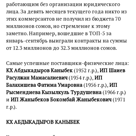
работающим без организации юридического
лица. За девять месяцев текущего года никто из
этих коммерсантов не получил из бюджета 70
миллионов сомов, но стремление к этому
заметно. Например, вошедшие в ТОП-5 за
январь-сентябрь выиграли контракты на суммы
от 12.3 миллионов до 32.3 миллионов сомов.
Самые успешные поставщики-физические лица:
КХ Абдыкадыров Каныбек
(1952 г.р.),
ИП Шаиев
Расулжан Мамасалиевич
(1954 г.р.),
ИП
Балахишева Фатима Умаровна
(1956 г.р.),
ИП
Рысмендиева Кызылкуль Турдушевна
(1966 г.р.)
и
ИП Жаныбеков Бокомбай Жаныбекович
(1971
г.р.).
КХ АБДЫКАДЫРОВ КАНЫБЕК