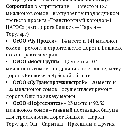
Corporation
в Кыргызстане – 10 место и 187
миллионов сомов – выступает генподрядчиком
третьего проекта «Транспортный коридор-1
ЦАРЭС» (автодорога Бишкек — Нарын —
Торугарт)
ОсОО «Чу Прокси»
– 14 место и 141 миллион
сомов – ремонт и строительство дорог в Бишкеке
по контрактам мэрии
ОсОО «Мост Групп»
– 19 место и 107
миллионов сомов – подрядчик по строительству
дорог в Бишкеке и Чуйской области
ОсОО «СуТранспромжилстрой»
– 20 место и
105 миллионов сомов – осуществляет ремонт
дорог в Оше по заказу мэрии
ОсОО «Нефтесинтез»
– 23 место и 92.35
миллионов сомов – главный поставщик битума
для строительства дорог Бишкек – Нарын –
Торугарт, Ош – Сарыташ – Иркештам и других