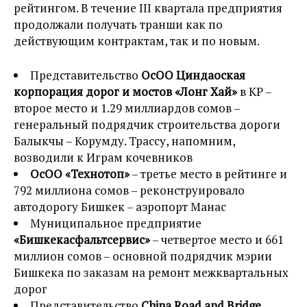
рейтингом. В течение III квартала предприятия
продолжали получать транши как по
действующим контрактам, так и по новым.
Представительство
ОсОО Циндаоская
корпорация дорог и мостов «Лонг Хай»
в КР –
второе место и 1.29 миллиардов сомов –
генеральный подрядчик строительства дороги
Балыкчы – Корумду. Трассу, напомним,
возводили к Играм кочевников
ОсОО «Технотоп»
– третье место в рейтинге и
792 миллиона сомов – реконструировало
автодорогу Бишкек – аэропорт Манас
Муниципальное предприятие
«Бишкекасфальтсервис»
– четвертое место и 661
миллион сомов – основной подрядчик мэрии
Бишкека по заказам на ремонт межквартальных
дорог
Представительство
China Road and Bridge