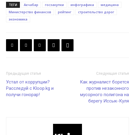
ТЕГИ
Акчабар
госзакупки
инфографика
медицина
Министерство финансов
рейтинг
строительство дорог
экономика
Предыдущая статья
Следующая статья
Устал от коррупции?
Как журналист борется
Расследуй с Kloop.kg и
против незаконного
получи гонорар!
мусорного полигона на
берегу Иссык-Куля