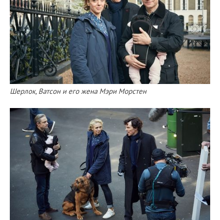
Шерлок, Ватсон и его жена Мэри Морстен