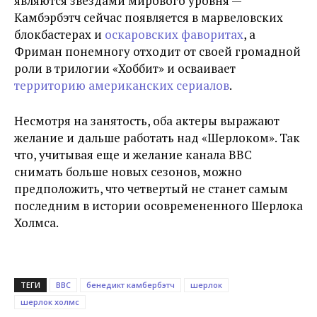
являются звездами мирового уровня —
Камбэрбэтч сейчас появляется в марвеловских
блокбастерах и
оскаровских фаворитах
, а
Фриман понемногу отходит от своей громадной
роли в трилогии «Хоббит» и осваивает
территорию американских сериалов
.
Несмотря на занятость, оба актеры выражают
желание и дальше работать над «Шерлоком». Так
что, учитывая еще и желание канала BBC
снимать больше новых сезонов, можно
предположить, что четвертый не станет самым
последним в истории осовремененного Шерлока
Холмса.
ТЕГИ
BBC
бенедикт камбербэтч
шерлок
шерлок холмс