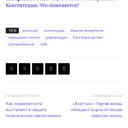
Конституцию. Что поменяется?
ТЕГИ
агитация
конституция
Мавлян Аскарбеков
нарушение закона
референдум
Рита Карасартова
Центризбирком
ЦИК
Предыдущая статья
Следующая статья
Как знаменитости
«Азаттык»: Партии вновь
выступают в защиту
обещают кыргызстанцам
политических заключенных
райскую жизнь