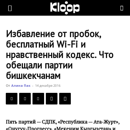
KLOOP.KG
Избавление от пробок,
—
бесплатный Wi-Fi и
нравственный кодекс. Что
Новости
обещали партии
бишкекчанам
Кыргызстана
От
Алина Пак
-
14 декабря 2016
Пять партий — СДПК, «Республика — Ата-Журт»,
«Онугуу-Прогресс», «Мекеним Кыргызстан» и