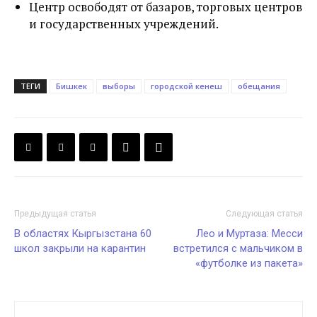
Центр освободят от базаров, торговых центров
и государственных учреждений.
ТЕГИ
Бишкек
выборы
городской кенеш
обещания
Предыдущая статья
Следующая статья
В областях Кыргызстана 60
Лео и Муртаза: Месси
школ закрыли на карантин
встретился с мальчиком в
«футболке из пакета»