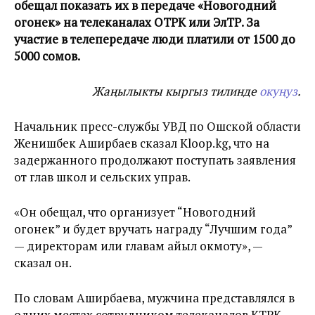
обещал показать их в передаче «Новогодний
огонек» на телеканалах ОТРК или ЭлТР. За
участие в телепередаче люди платили от 1500 до
5000 сомов.
Жаңылыкты кыргыз тилинде
окуңуз
.
Начальник пресс-службы УВД по Ошской области
Женишбек Аширбаев сказал Kloop.kg, что на
задержанного продолжают поступать заявления
от глав школ и сельских управ.
«Он обещал, что организует “Новогодний
огонек” и будет вручать награду “Лучшим года”
— директорам или главам айыл окмоту», —
сказал он.
По словам Аширбаева, мужчина представлялся в
одних местах сотрудником телеканалов КТРК