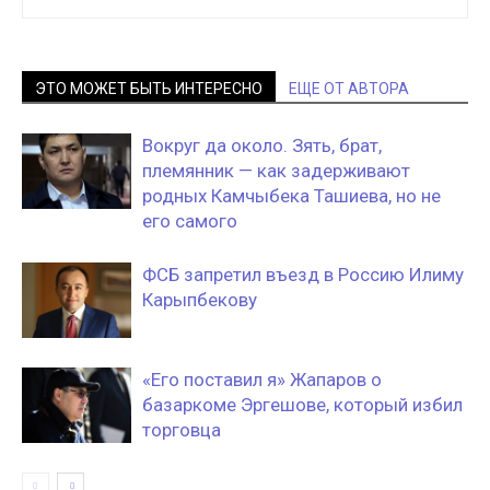
ЭТО МОЖЕТ БЫТЬ ИНТЕРЕСНО
ЕЩЕ ОТ АВТОРА
Вокруг да около. Зять, брат,
племянник — как задерживают
родных Камчыбека Ташиева, но не
его самого
ФСБ запретил въезд в Россию Илиму
Карыпбекову
«Его поставил я» Жапаров о
базаркоме Эргешове, который избил
торговца