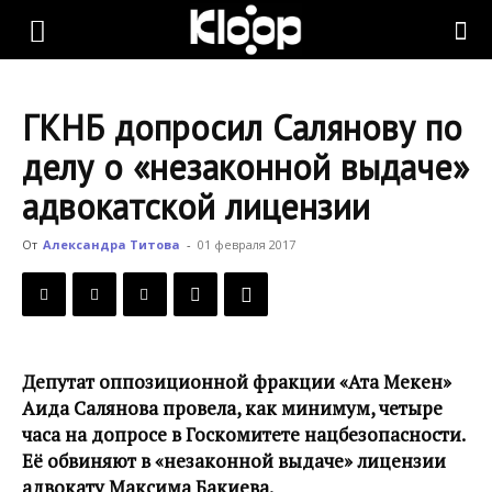
KLOOP.KG
ГКНБ допросил Салянову по
—
делу о «незаконной выдаче»
адвокатской лицензии
Новости
От
Александра Титова
-
01 февраля 2017
Кыргызстана
Депутат оппозиционной фракции «Ата Мекен»
Аида Салянова провела, как минимум, четыре
часа на допросе в Госкомитете нацбезопасности.
Её обвиняют в «незаконной выдаче» лицензии
адвокату Максима Бакиева.