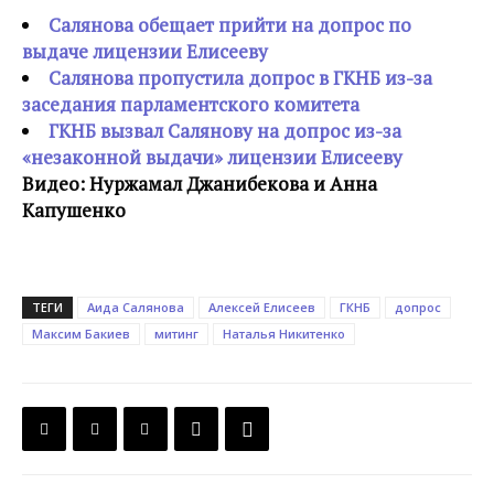
Салянова обещает прийти на допрос по
выдаче лицензии Елисееву
Салянова пропустила допрос в ГКНБ из-за
заседания парламентского комитета
ГКНБ вызвал Салянову на допрос из-за
«незаконной выдачи» лицензии Елисееву
Видео: Нуржамал Джанибекова и Анна
Капушенко
ТЕГИ
Аида Салянова
Алексей Елисеев
ГКНБ
допрос
Максим Бакиев
митинг
Наталья Никитенко