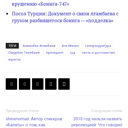
крушению «Боинга-747»
Посол Турции: Документ о связи Атамбаева с
грузом разбившегося боинга — «подделка»
ТЕГИ
Алмазбек Атамбаев
Ата-Мекен
генпрокуратура
Омурбек Текебаев
президент
суд
честь и достоинство
юристы
Предыдущая статья
Следующая статья
sheisnomad: Автор стикеров
2010 год нельзя назвать
«Балаты» о том, как
революцией: Что говорил