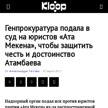
KLOOP.KG
Генпрокуратура подала в
—
суд на юристов «Ата
Мекена», чтобы защитить
Новости
честь и достоинство
Атамбаева
Кыргызстана
От
Александра Титова
-
07 марта 2017
Надзорный орган подал иск против юристов
партии «Ата Мекен» из-за распространенной