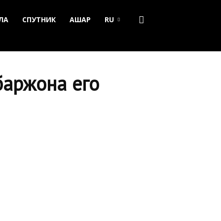
ЛА
СПУТНИК
АШАР
RU
баржона его