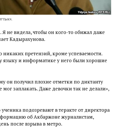
ттык».
. Я не видела, чтобы он кого-то обижал даже
нает Кадырахунова.
ло никаких претензий, кроме успеваемости.
у языку и информатике у него были хорошие
ему он получил плохие отметки по диктанту
 мог заплакать. Даже девочки так не делали»,
о ученика подозревают в теракте от директора
нформацию об Акбаржоне журналистам,
нь после взрыва в метро.