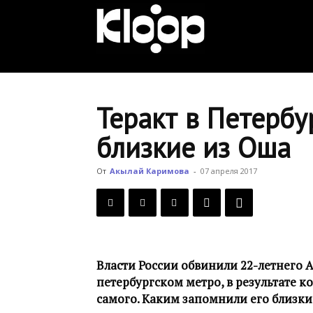
KLOOP.KG
—
Теракт в Петербу
близкие из Оша
Новости
От
Акылай Каримова
-
07 апреля 2017
Кыргызстана
Власти России обвинили 22-летнего 
петербургском метро, в результате к
самого. Каким запомнили его близкие