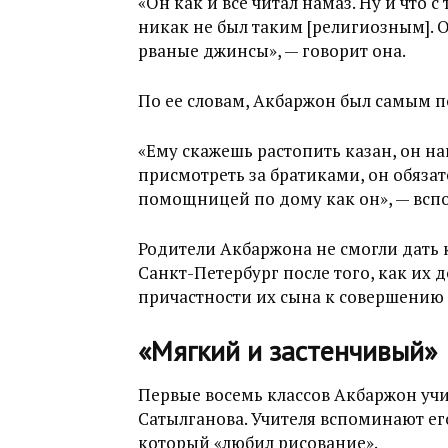
«Он как и все читал намаз. Ну и что с
никак не был таким [религиозным]. 
рваные джинсы», — говорит она.
По ее словам, Акбаржон был самым п
«Ему скажешь растопить казан, он на
присмотреть за братиками, он обязате
помощницей по дому как он», — вспо
Родители Акбаржона не смогли дать 
Санкт-Петербург после того, как их
причастности их сына к совершению 
«Мягкий и застенчивый»
Первые восемь классов Акбаржон уч
Сатылганова. Учителя вспоминают ег
который «любил рисование».