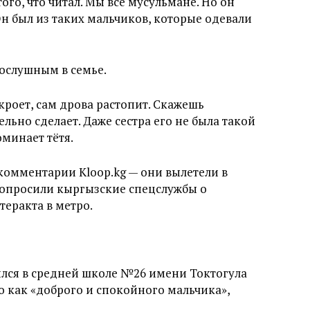
 того, что читал. Мы все мусульмане. Но он
Он был из таких мальчиков, которые одевали
ослушным в семье.
кроет, сам дрова растопит. Скажешь
льно сделает. Даже сестра его не была такой
минает тётя.
комментарии Kloop.kg — они вылетели в
 допросили кыргызские спецслужбы о
теракта в метро.
ился в средней школе №26 имени Токтогула
о как «доброго и спокойного мальчика»,