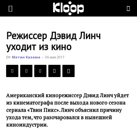
KLOOP.KG
Режиссер Дэвид Линч
—
уходит из кино
От
Метин Казама
-
06 мая 2017
Новости
Кыргызстана
Американский кинорежиссер Дэвид Линч уйдет
из кинематографа после выхода нового сезона
сериала «Твин Пикс». Линч объяснил причину
ухода тем, что разочаровался в нынешней
киноиндустрии.