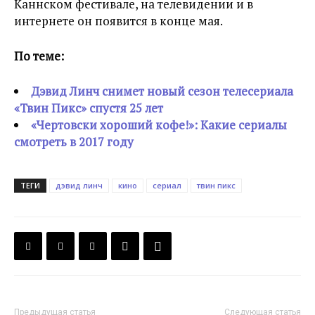
Каннском фестивале, на телевидении и в
интернете он появится в конце мая.
По теме:
Дэвид Линч снимет новый сезон телесериала
«Твин Пикс» спустя 25 лет
«Чертовски хороший кофе!»: Какие сериалы
смотреть в 2017 году
ТЕГИ
дэвид линч
кино
сериал
твин пикс
Предыдущая статья
Следующая статья