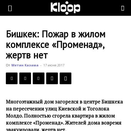
KLOOP.KG
Бишкек: Пожар в жилом
—
комплексе «Променад»,
жертв нет
Новости
От
Метин Казама
-
17 июня 2017
Кыргызстана
Многоэтажный дом загорелся в центре Бишкека
на пересечении улиц Киевской и Тоголока
Молдо. Полностью сгорела квартира в жилом
комплексе «Променад». Жителей дома вовремя
эвакуировали, жертв нет.