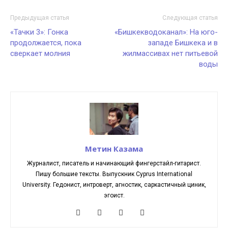
Предыдущая статья
Следующая статья
«Тачки 3»: Гонка
«Бишкекводоканал»: На юго-
продолжается, пока
западе Бишкека и в
сверкает молния
жилмассивах нет питьевой
воды
Метин Казама
Журналист, писатель и начинающий фингерстайл-гитарист.
Пишу большие тексты. Выпускник Cyprus International
University. Гедонист, интроверт, агностик, саркастичный циник,
эгоист.