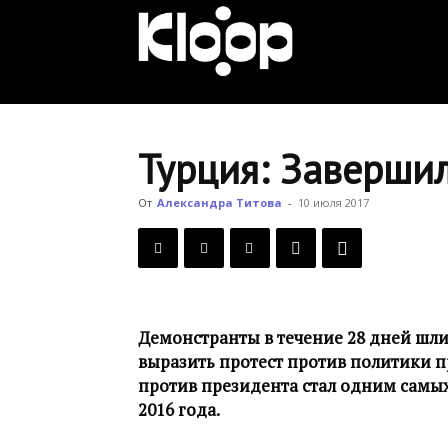
KLOOP.KG
—
Турция: Заверши
Новости
От
Александра Титова
-
10 июля 2017
Кыргызстана
Демонстранты в течение 28 дней шли
выразить протест против политики п
против президента стал одним самы
2016 года.