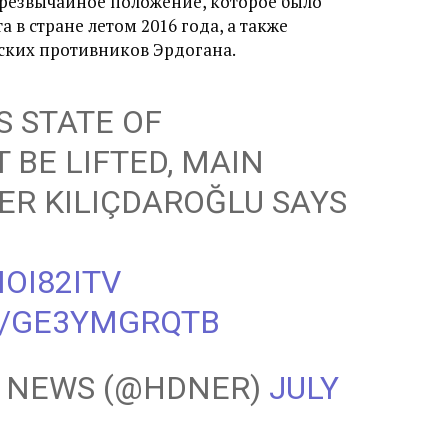
резвычайное положение, которое было
 в стране летом 2016 года, а также
ских противников Эрдогана.
’S STATE OF
BE LIFTED, MAIN
ER KILIÇDAROĞLU SAYS
NOI82ITV
M/GE3YMGRQTB
Y NEWS (@HDNER)
JULY