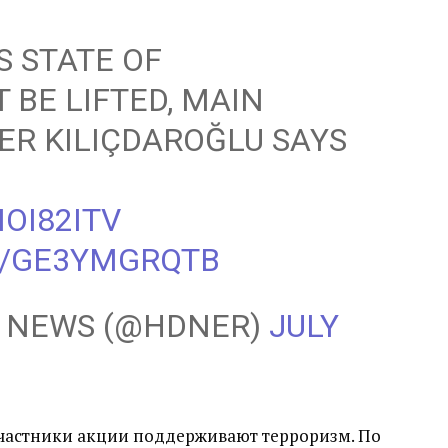
'S STATE OF
BE LIFTED, MAIN
ER KILIÇDAROĞLU SAYS
NOI82ITV
M/GE3YMGRQTB
Y NEWS (@HDNER)
JULY
участники акции поддерживают терроризм. По