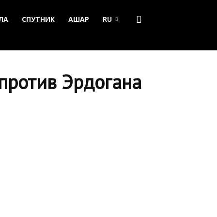
ЛА
СПУТНИК
АШАР
RU
против Эрдогана