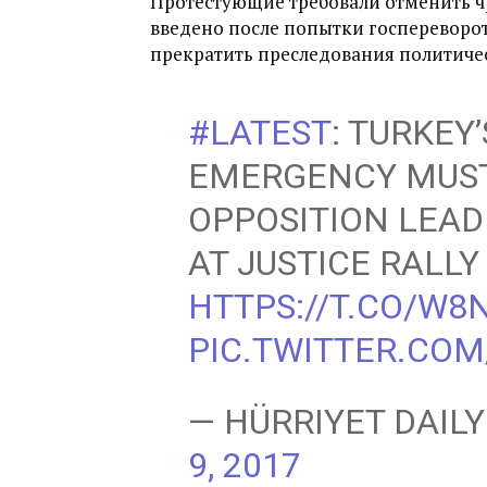
Протестующие требовали отменить ч
введено после попытки госпереворота
прекратить преследования политиче
#LATEST
: TURKEY
EMERGENCY MUST 
OPPOSITION LEAD
AT JUSTICE RALLY
HTTPS://T.CO/W8
PIC.TWITTER.CO
— HÜRRIYET DAIL
9, 2017