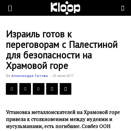
KLOOP.KG
Израиль готов к
—
переговорам с Палестиной
для безопасности на
Новости
Храмовой горе
От
Александра Титова
-
23 июля 2017
Кыргызстана
Установка металлоискателей на Храмовой горе
привела к столкновениям между иудеями и
мусульманами, есть погибшие. Совбез ООН