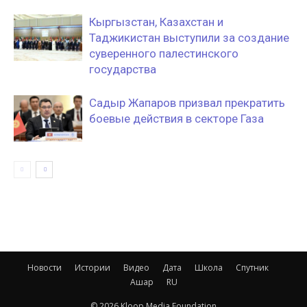
Кыргызстан, Казахстан и
Таджикистан выступили за создание
суверенного палестинского
государства
Садыр Жапаров призвал прекратить
боевые действия в секторе Газа
Новости
Истории
Видео
Дата
Школа
Спутник
Ашар
RU
© 2026 Kloop Media Foundation