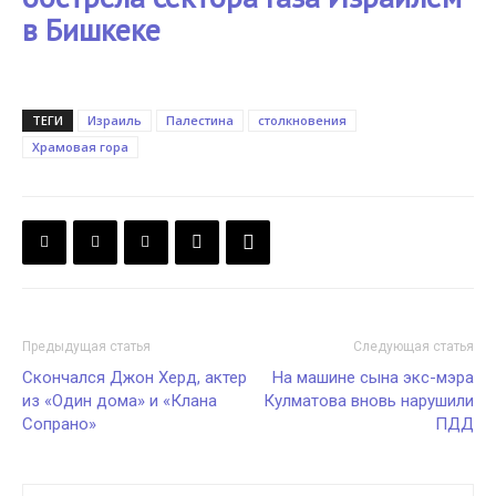
в Бишкеке
ТЕГИ
Израиль
Палестина
столкновения
Храмовая гора
Предыдущая статья
Следующая статья
Скончался Джон Херд, актер
На машине сына экс-мэра
из «Один дома» и «Клана
Кулматова вновь нарушили
Сопрано»
ПДД