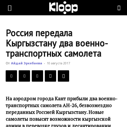
KLOOP.KG
Россия передала
—
Кыргызстану два военно-
транспортных самолета
Новости
От
Айдай Эркебаева
-
10 августа 2017
Кыргызстана
На аэродром города Кант прибыли два военно-
транспортных самолета АН-26, безвозмездно
переданных Россией Кыргызстану. Новые
самолеты повысят возможности кыргызской
армии в перевозке грузов и десантировании