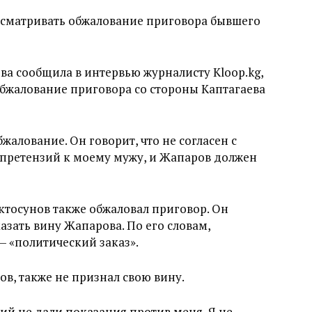
ссматривать обжалование приговора бывшего
а сообщила в интервью журналисту Kloop.kg,
обжалование приговора со стороны Каптагаева
жалование. Он говорит, что не согласен с
т претензий к моему мужу, и Жапаров должен
тосунов также обжаловал приговор. Он
казать вину Жапарова. По его словам,
— «политический заказ».
в, также не признал свою вину.
ий не дали показания против меня. Я не