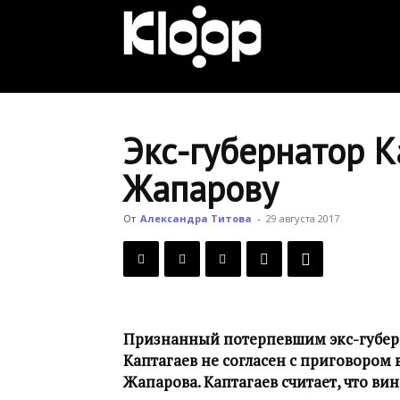
KLOOP.KG
—
Экс-губернатор 
Жапарову
Новости
От
Александра Титова
-
29 августа 2017
Кыргызстана
Признанный потерпевшим экс-губер
Каптагаев не согласен с приговором
Жапарова. Каптагаев считает, что ви