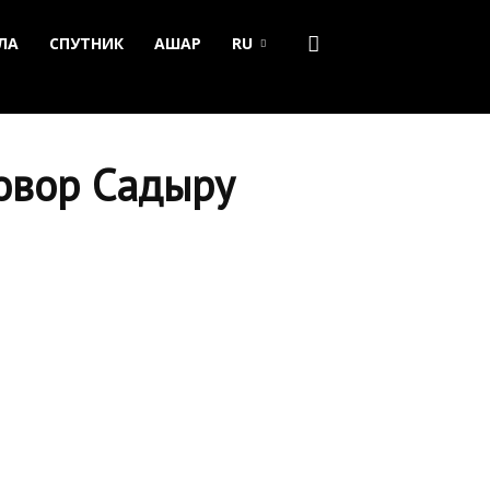
ЛА
СПУТНИК
АШАР
RU
говор Садыру