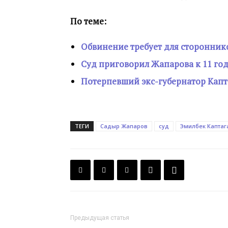
По теме:
Обвинение требует для стороннико
Суд приговорил Жапарова к 11 го
Потерпевший экс-губернатор Капта
ТЕГИ
Садыр Жапаров
суд
Эмилбек Каптаг
Предыдущая статья