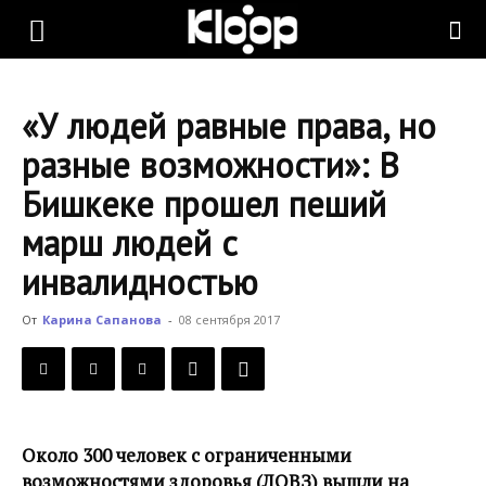
KLOOP.KG
«У людей равные права, но
—
разные возможности»: В
Бишкеке прошел пеший
Новости
марш людей с
инвалидностью
Кыргызстана
От
Карина Сапанова
-
08 сентября 2017
Около 300 человек с ограниченными
возможностями здоровья (ЛОВЗ) вышли на