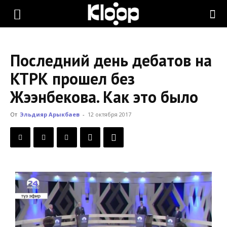
KLOOP.KG
Последний день дебатов на
—
КТРК прошел без
Жээнбекова. Как это было
Новости
От
Эльдияр Арыкбаев
-
12 октября 2017
Кыргызстана