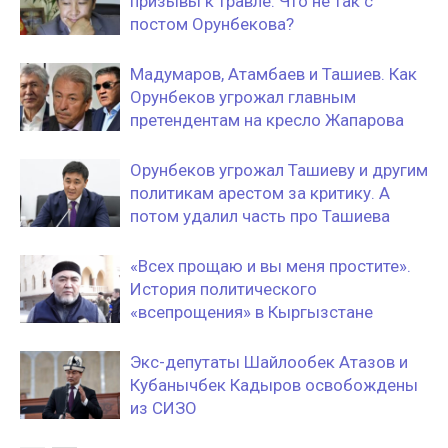
призывы к травле. Что не так с
постом Орунбекова?
Мадумаров, Атамбаев и Ташиев. Как
Орунбеков угрожал главным
претендентам на кресло Жапарова
Орунбеков угрожал Ташиеву и другим
политикам арестом за критику. А
потом удалил часть про Ташиева
«Всех прощаю и вы меня простите».
История политического
«всепрощения» в Кыргызстане
Экс-депутаты Шайлообек Атазов и
Кубанычбек Кадыров освобождены
из СИЗО