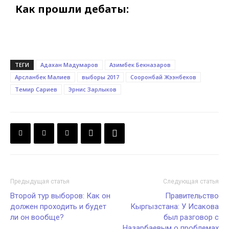
Как прошли дебаты:
ТЕГИ
Адахан Мадумаров
Азимбек Бекназаров
Арсланбек Малиев
выборы 2017
Сооронбай Жээнбеков
Темир Сариев
Эрнис Зарлыков
Предыдущая статья
Следующая статья
Второй тур выборов: Как он
Правительство
должен проходить и будет
Кыргызстана: У Исакова
ли он вообще?
был разговор с
Назарбаевым о проблемах