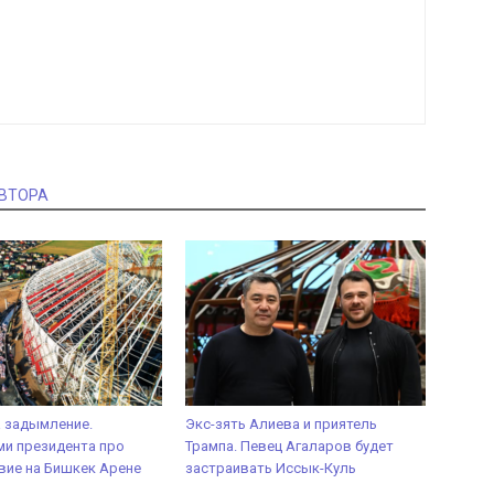
АВТОРА
а задымление.
Экс-зять Алиева и приятель
и президента про
Трампа. Певец Агаларов будет
вие на Бишкек Арене
застраивать Иссык-Куль