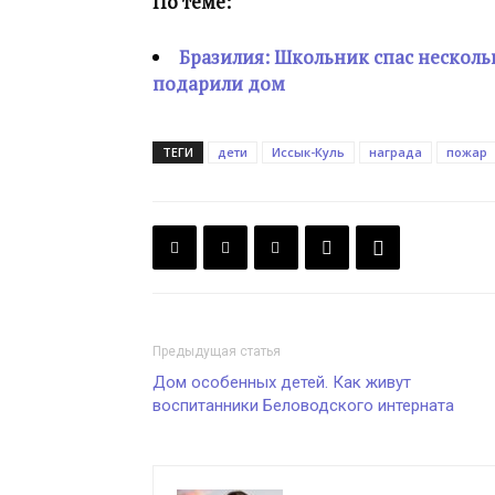
По теме:
Бразилия: Школьник спас несколь
подарили дом
ТЕГИ
дети
Иссык-Куль
награда
пожар
Предыдущая статья
Дом особенных детей. Как живут
воспитанники Беловодского интерната