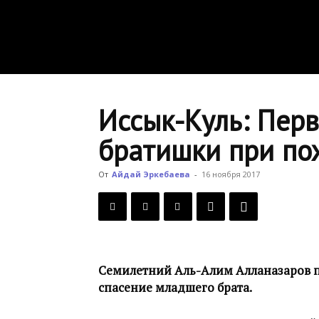
Иссык-Куль: Перв
братишки при по
От
Айдай Эркебаева
-
16 ноября 2017
Семилетний Аль-Алим Алланазаров п
спасение младшего брата.