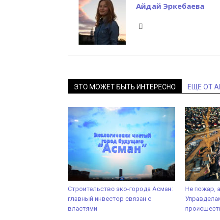
Айдай Эркебаева
ЭТО МОЖЕТ БЫТЬ ИНТЕРЕСНО
ЕЩЕ ОТ 
Строительство эко-города Асман:
Не пожар, 
главный инвестор связан с
Управделам
властями
происшест