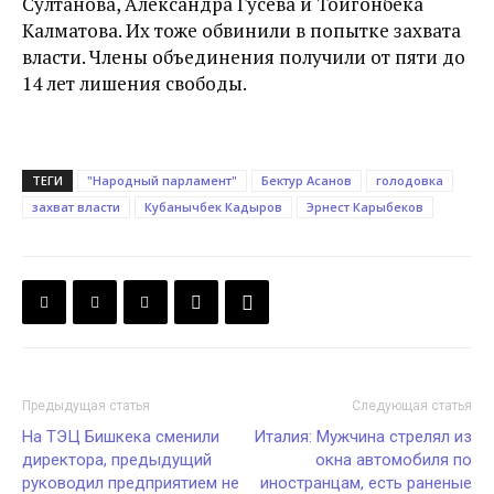
Султанова, Александра Гусева и Тойгонбека
Калматова. Их тоже обвинили в попытке захвата
власти. Члены объединения получили от пяти до
14 лет лишения свободы.
ТЕГИ
"Народный парламент"
Бектур Асанов
голодовка
захват власти
Кубанычбек Кадыров
Эрнест Карыбеков
Предыдущая статья
Следующая статья
На ТЭЦ Бишкека сменили
Италия: Мужчина стрелял из
директора, предыдущий
окна автомобиля по
руководил предприятием не
иностранцам, есть раненые