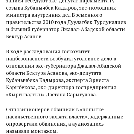
записи беседуют экс-депутат парламента IV
созыва Кубанычбек Кадыров, экс-помощник
министра внутренних дел Временного
правительства 2010 года Дуулатбек Турдуналиев
и бывший губернатор Джалал-Абадской области
Бектур Асанов.
В ходе расследования Госкомитет
нацбезопасности возбудил уголовное дело в
отношении экс-губернатора Джалал-Абадской
области Бектура Асанова, экс-депутата
Кубанычбека Кадырова, эксперта Эрнеста
Карыбекова, экс-директора госпредприятия
«Кыргызалтын» Дастана Сарыгулова.
Оппозиционеров обвинили в «попытке
насильственного захвата власти», задержанные
опровергали обвинения, а аудиозапись
называли монтажом.