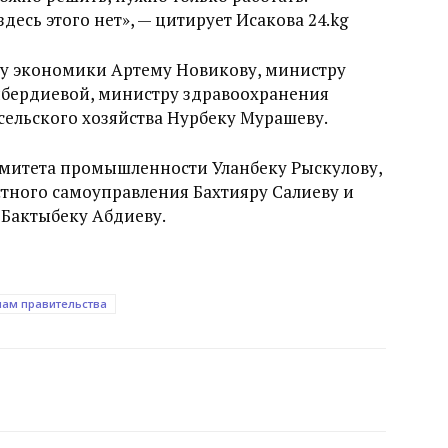
есь этого нет», — цитирует Исакова 24.kg
у экономики Артему Новикову, министру
йбердиевой, министру здравоохранения
сельского хозяйства Нурбеку Мурашеву.
митета промышленности Уланбеку Рыскулову,
стного самоуправления Бахтияру Салиеву и
 Бактыбеку Абдиеву.
нам правительства