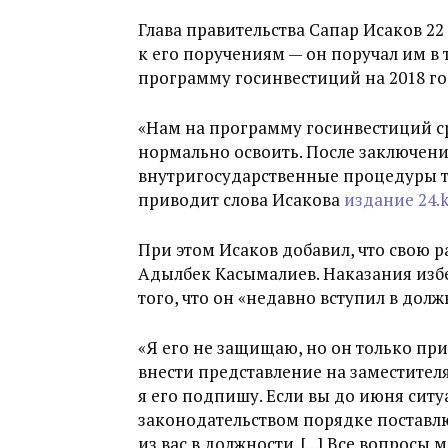
Глава правительства Сапар Исаков 2
к его поручениям — он поручал им в 
программу госинвестиций на 2018 г
«Нам на программу госинвестиций с
нормально освоить. После заключен
внутригосударственные процедуры тя
приводит слова Исакова
издание 24.
При этом Исаков добавил, что свою 
Адылбек Касымалиев. Наказания избе
того, что он «недавно вступил в долж
«Я его не защищаю, но он только пр
внести представление на заместител
я его подпишу. Если вы до июня ситу
законодательством порядке поставл
из вас в должности. […] Все вопросы 