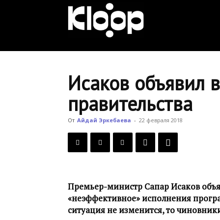
KLOOP.KG
—
Исаков объявил 
правительства
Новости
От
Айдай Эркебаева
-
22 февраля 2018
Кыргызстана
Премьер-министр Сапар Исаков объя
«неэффективное» исполнения програм
ситуация не изменится, то чиновник