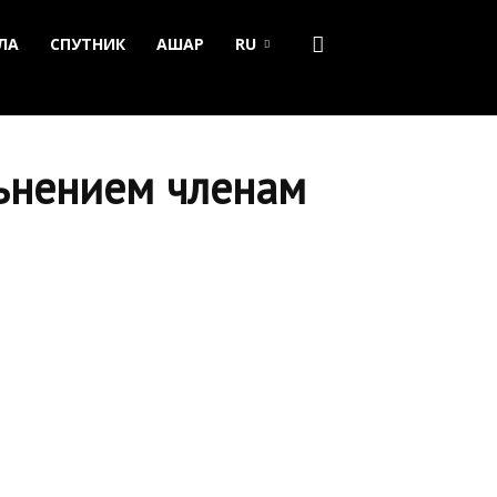
ЛА
СПУТНИК
АШАР
RU
льнением членам