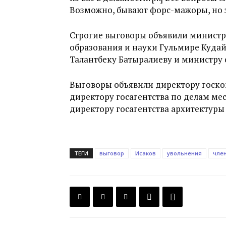
Возможно, бывают форс-мажоры, но зд
Строгие выговоры объявили министр
образования и науки Гульмире Куда
Талантбеку Батыралиеву и министру 
Выговоры объявили директору госко
директору госагентства по делам ме
директору госагентства архитектуры
ТЕГИ
выговор
Исаков
увольнения
чле