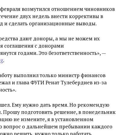
2 февраля возмутился отношением чиновников
течение двух недель внести коррективы в
од и сделать организационные выводы.
редства дают доноры, а мы не можем их
ия соглашения с донорами
нутся годами. Это безответственность», —
kg
.
работу выполнил только министр финансов
жал и глава ФУГИ Ренат Тулебердиев из-за
ность».
ишел. Ему нужно дать время. Но рекомендую
я. Прошу подготовить решение, в понедельник
ацию не измените, я в установленном
ю вопрос о дальнейшем пребывании каждого
можно решить, нужно только работать.