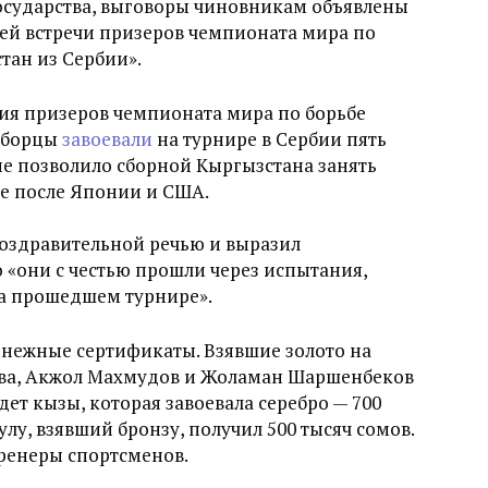
государства, выговоры чиновникам объявлены
ей встречи призеров чемпионата мира по
тан из Сербии».
ия призеров чемпионата мира по борьбе
е борцы
завоевали
на турнире в Сербии пять
е позволило сборной Кыргызстана занять
те после Японии и США.
оздравительной речью и выразил
о «они с честью прошли через испытания,
на прошедшем турнире».
енежные сертификаты. Взявшие золото на
ва, Акжол Махмудов и Жоламан Шаршенбеков
ет кызы, которая завоевала серебро — 700
лу, взявший бронзу, получил 500 тысяч сомов.
ренеры спортсменов.