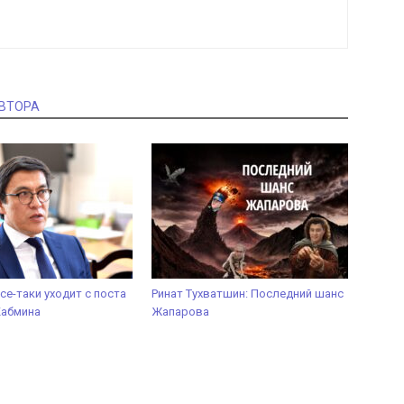
АВТОРА
се-таки уходит с поста
Ринат Тухватшин: Последний шанс
Кабмина
Жапарова