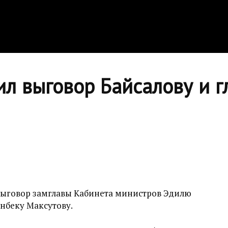
л выговор Байсалову и г
выговор замглавы Кабинета министров Эдилю
нбеку Максутову.