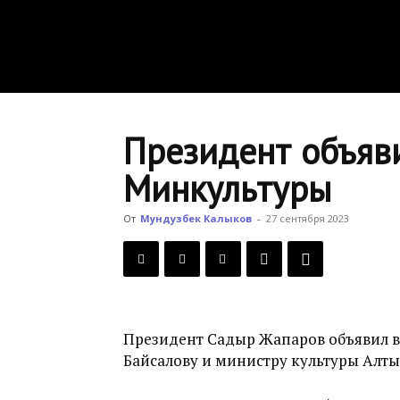
Президент объяви
Минкультуры
От
Мундузбек Калыков
-
27 сентября 2023
Президент Садыр Жапаров объявил 
Байсалову и министру культуры Алты