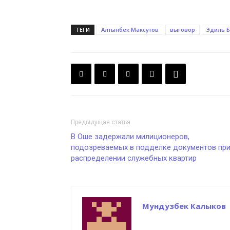
ТЕГИ
Алтынбек Максутов
выговор
Эдиль 
Предыдущая статья
В Оше задержали милиционеров,
подозреваемых в подделке документов пр
распределении служебных квартир
Мундузбек Калыков