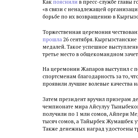
Как
пояснили
в пресс-службе главы 
«в связи с ненадлежащей организаци
борьбе по их возвращению в Кыргызс
Торжественная церемония чествован
прошла
26 сентября. Кыргызстански
медалей. Такое успешное выступлени
третье место в общекомандном заче
На церемонии Жапаров выступил с п
спортсменам благодарность за то, чт
проявили лучшие волевые качества 
Затем президент вручил призерам д
чемпионате мира Айсулуу Тыныбеко
получили по 1 млн сомов, Айпери Мед
тысяч сомов, а Тайырбек Жумашбек уу
Также денежных наград удостоены т