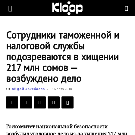
KLOOP.KG
Сотрудники таможенной и
—
налоговой службы
подозреваются в хищении
Новости
217 млн сомов —
возбуждено дело
Кыргызстана
От
Айдай Эркебаева
-
06 марта 2018
Госкомитет национальной безопасности
возбудил уголовное дело из-за хищения 217 млн