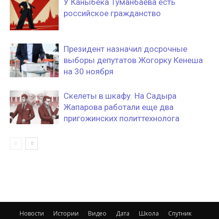
У Каныбека Туманбаева есть
российское гражданство
Президент назначил досрочные
выборы депутатов Жогорку Кенеша
на 30 ноября
Скелеты в шкафу. На Садыра
Жапарова работали еще два
пригожинских политтехнолога
Новости
Истории
Видео
Дата
Школа
Спутник