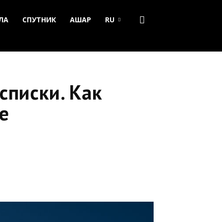
ЛА
СПУТНИК
АШАР
RU
списки. Как
е