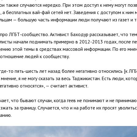
ои также случаются нередко. При этом доступ к нему могут позв
 а бесплатных вай-фай сетей нет. Заведения с доступом к ним
альцам — большую часть информации люди получают из газет и т
про ЛГБТ-сообщество. Активист Баходур рассказывает, что те
листы начали поднимать примерно в 2012-2013 годах, после пе
щению этой темы в средствах массовой информации. По его мне
 отношение людей к сообществу.
где-то пять-шесть лет назад более негативно относились [к ЛГБ
 мнение, я не могу сказать за весь Таджикистан. Есть люди, кото
негативно относятся», — считает активист.
ает, что бывают случаи, когда геев не понимают и не принимают
зжать за границу. Случается, что и на работе их просят уволитьс
анию.