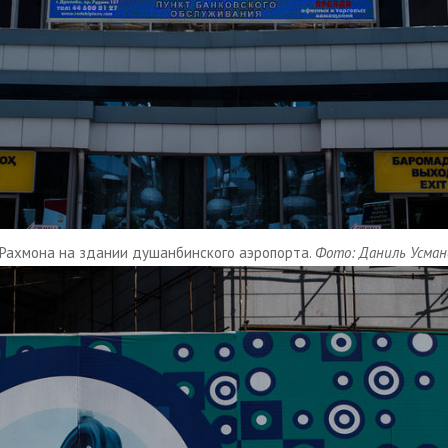
Рахмона на здании душанбинского аэропорта.
Фото: Даниль Усмано