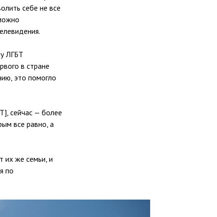
олить себе не все
 можно
елевидения.
му ЛГБТ
рвого в стране
нию, это помогло
Т], сейчас — более
рым все равно, а
 их же семьи, и
я по