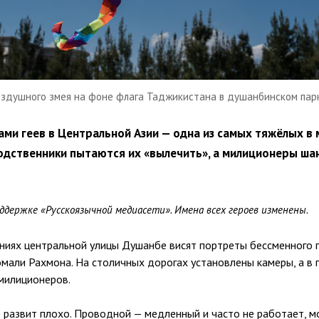
оздушного змея на фоне флага Таджикистана в душанбинском пар
ами геев в Центральной Азии — одна из самых тяжёлых в 
одственники пытаются их «вылечить», а милиционеры ша
ддержке «Русскоязычной медиасети». Имена всех героев изменены.
аниях центральной улицы Душанбе висят портреты бессменного 
мали Рахмона. На столичных дорогах установлены камеры, а в 
милиционеров.
е развит плохо. Проводной — медленный и часто не работает, м