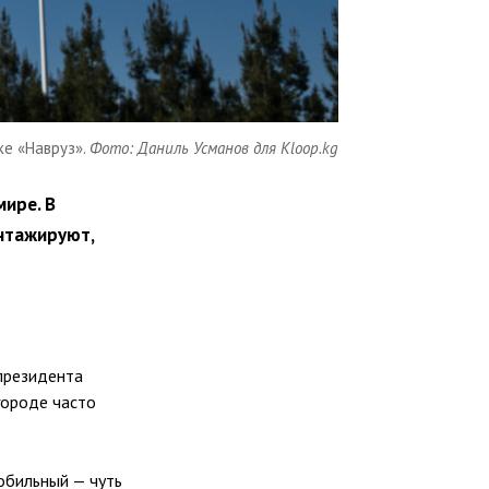
ке «Навруз».
Фото: Даниль Усманов для Kloop.kg
мире. В
нтажируют,
президента
городе часто
обильный — чуть