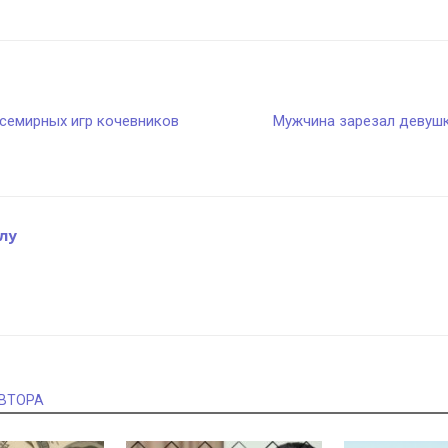
Всемирных игр кочевников
Мужчина зарезал девушк
лу
АВТОРА