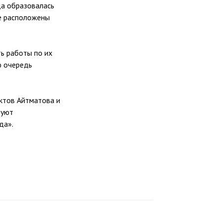
да образовалась
ые расположены
ь работы по их
ю очередь
ектов Айтматова и
руют
да».