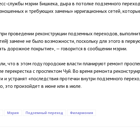
сс-службы мэрии Бишкека, дыра в потолке подземного перехо
изношенных и требующих замены» ирригационных сетей, котор
 при проведении реконструкции подземных переходов, выполнит
тей) замене не было возможности, поскольку для этого в перву
ть дорожное покрытие», — говорится в сообщении мэрии.
ли, что в этом году городские власти планируют ремонт просп
ле перекрестка с проспектом Чуй. Во время ремонта реконструи
и и устранят «последствия протечки внутри подземного перехо
, это произойдет в июне или в июле.
н
Мэрия
Подземный переход
Филармония