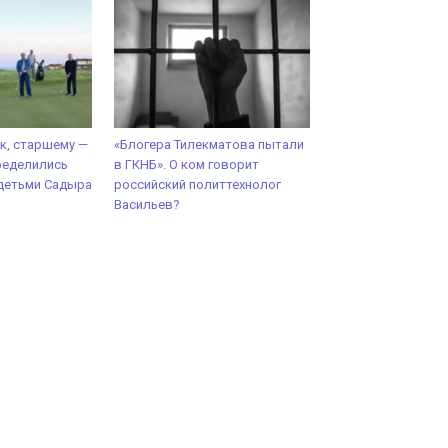
к, старшему —
«Блогера Тилекматова пытали
ределились
в ГКНБ». О ком говорит
детьми Садыра
российский политтехнолог
Васильев?