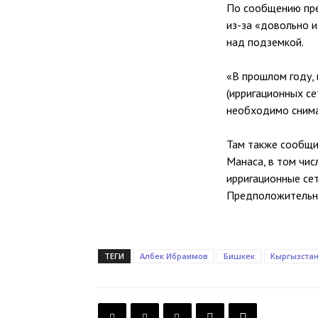
По сообщению пре
из-за «довольно 
над подземкой.
«В прошлом году,
(ирригационных се
необходимо снима
Там также сообщи
Манаса, в том чис
ирригационные сет
Предположительно
ТЕГИ
Албек Ибраимов
Бишкек
Кыргызста