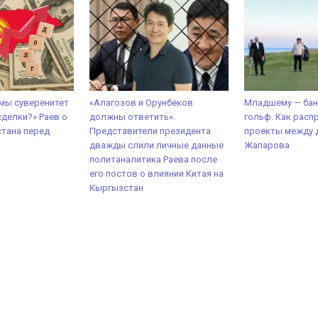
 мы суверенитет
«Алагозов и Орунбеков
Младшему — бан
сделки?» Раев о
должны ответить».
гольф. Как расп
тана перед
Представители президента
проекты между 
дважды слили личные данные
Жапарова
политаналитика Раева после
его постов о влиянии Китая на
Кыргызстан