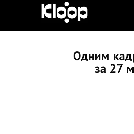
KLOOP.KG
—
Одним кад
Новости
за 27 
Кыргызстана