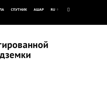
ЛА
СПУТНИК
АШАР
RU
тированной
одземки