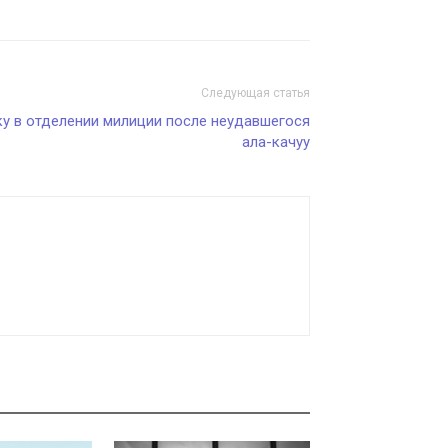
Следующая статья
у в отделении милиции после неудавшегося
ала-качуу