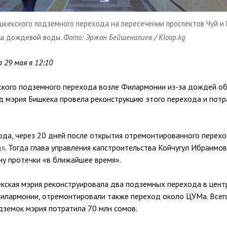
шкекского подземного перехода на пересечении проспектов Чуй и 
жа дождевой воды.
Фото: Эржан Бейшеналиев / Kloop.kg
 29 мая в 12:10
ского подземного перехода возле Филармонии из-за дождей об
д мэрия Бишкека провела реконструкцию этого перехода и потр
ода, через 20 дней после открытия отремонтированного перехо
дя
. Тогда глава управления капстроительства Койчугул Ибраимо
ну протечки «в ближайшее время».
екская мэрия реконструировала два подземных перехода в цент
илармонии, отремонтировали также переход около ЦУМа. Всег
дземок мэрия потратила 70 млн сомов.