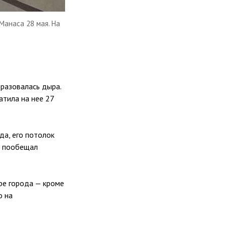
Манаса 28 мая. На
разовалась дыра.
атила на нее 27
да, его потолок
в пообещал
ре города — кроме
о на