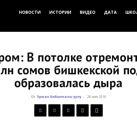
НОВОСТИ
ИСТОРИИ
ВИДЕО
ДАТА
ШКО
ром: В потолке отремон
млн сомов бишкекской п
образовалась дыра
От
Эржан Бейшеналы уулу
-
28 мая 2018