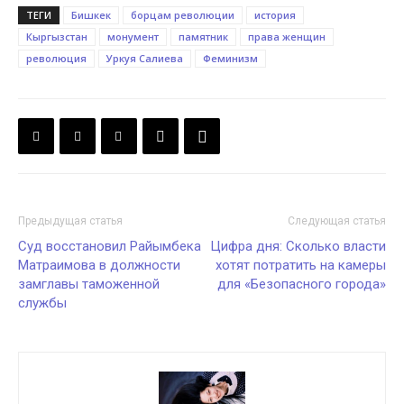
ТЕГИ
Бишкек
борцам революции
история
Кыргызстан
монумент
памятник
права женщин
революция
Уркуя Салиева
Феминизм
Предыдущая статья
Следующая статья
Суд восстановил Райымбека
Цифра дня: Сколько власти
Матраимова в должности
хотят потратить на камеры
замглавы таможенной
для «Безопасного города»
службы