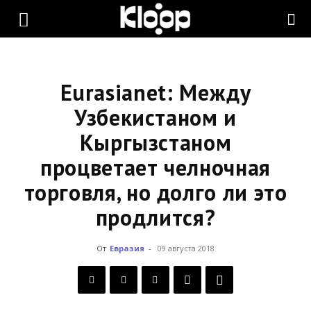
KLOOP.KG
—
Eurasianet: Между
Узбекистаном и
Кыргызстаном
Новости
процветает челночная
торговля, но долго ли это
Кыргызстана
продлится?
От
Евразия
-
09 августа 2018