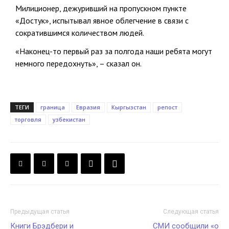
Милиционер, дежуривший на пропускном пункте
«Достук», испытывал явное облегчение в связи с
сократившимся количеством людей.
«Наконец-то первый раз за полгода наши ребята могут
немного передохнуть», – сказал он.
ТЕГИ
граница
Евразия
Кыргызстан
репост
торговля
узбекистан
Предыдущая статья
Следующая статья
Книги Брэдбери и
СМИ сообщили «о