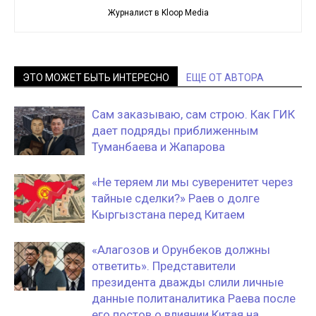
Журналист в Kloop Media
ЭТО МОЖЕТ БЫТЬ ИНТЕРЕСНО
ЕЩЕ ОТ АВТОРА
Сам заказываю, сам строю. Как ГИК
дает подряды приближенным
Туманбаева и Жапарова
«Не теряем ли мы суверенитет через
тайные сделки?» Раев о долге
Кыргызстана перед Китаем
«Алагозов и Орунбеков должны
ответить». Представители
президента дважды слили личные
данные политаналитика Раева после
его постов о влиянии Китая на