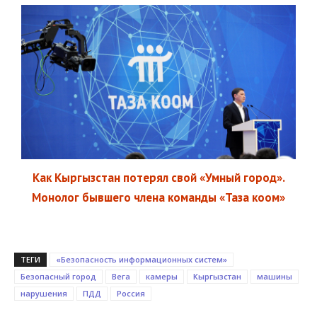
Как Кыргызстан потерял свой «Умный город».
Монолог бывшего члена команды «Таза коом»
ТЕГИ
«Безопасность информационных систем»
Безопасный город
Вега
камеры
Кыргызстан
машины
нарушения
ПДД
Россия