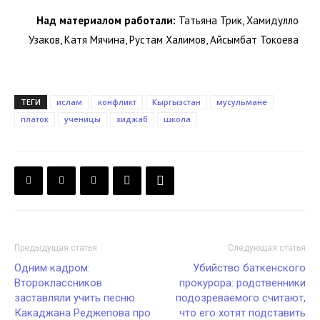
Над материалом работали:
Татьяна Трик, Хамидулло
Узаков, Катя Мячина, Рустам Халимов, Айсымбат Токоева
ТЕГИ
ислам
конфликт
Кыргызстан
мусульмане
платок
ученицы
хиджаб
школа
Предыдущая статья
Следующая статья
Одним кадром:
Убийство баткенского
Второклассников
прокурора: родственники
заставляли учить песню
подозреваемого считают,
Какаджана Реджепова про
что его хотят подставить