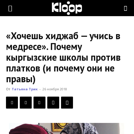
KLOOP.KG
«Хочешь хиджаб — учись в
—
медресе». Почему
кыргызские школы против
Новости
платков (и почему они не
правы)
Кыргызстана
От
Татьяна Трик
-
26 ноября 2018