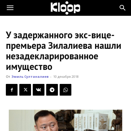
KLOOP.KG
У задержанного экс-вице-
—
премьера Зилалиева нашли
незадекларированное
Новости
имущество
От
Эмиль Султаналиев
-
10 декабря 2018
Кыргызстана