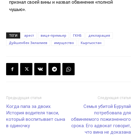
признал своей вины и назвал обвинения «полной
чушью».
ТЕГИ
арест
вице-премьер
ГКНБ
декларация
Дуйшенбек Зилалиев
имущество
Кыргызстан
Предыдущая статья
Следующая статья
Когда папа за двоих.
Семья убитой Бурулай
История водителя такси,
потребовала для
который воспитывает сына
обвиняемого пожизненного
в одиночку
срока. Его адвокат говорит,
что вина не доказана