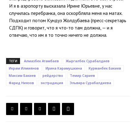
И я в аэропорту высказала Ирине Юрьевне, у нас
случилась перебранка, она оскорбляла меня на матах.
Подходит потом Кундуз Жолдубаева (пресс-секретарь
СДПК) и говорит, что я что-то там должна, — и я
отвечаю, что им я то точно ничего не должна.
ТЕГИ
Алмазбек Атамбаев
Жыргалбек Сурабалдиев
Икрам Илмиянов
Ирина Карамушкина
Курманбек Бакиев
Максим Бакиев
рейдерство
Темир Сариев
Фарид Ниязов
экстрадиция
Эльвира Сурабалдиева