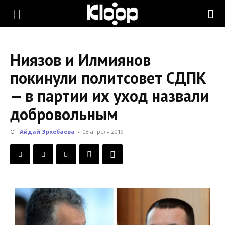
KLOOP.KG
Ниязов и Илмиянов
—
покинули политсовет СДПК
— в партии их уход назвали
Новости
добровольным
От
Айдай Эркебаева
-
08 апреля 2019
Кыргызстана