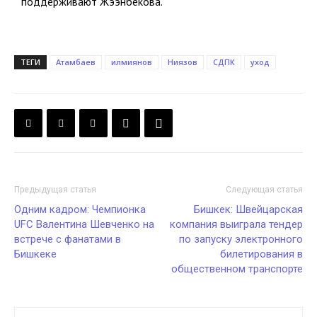
поддерживают Жээнбекова.
ТЕГИ
Атамбаев
илмиянов
Ниязов
СДПК
уход
Предыдущая статья
Следующая статья
Одним кадром: Чемпионка
Бишкек: Швейцарская
UFC Валентина Шевченко на
компания выиграла тендер
встрече с фанатами в
по запуску электронного
Бишкеке
билетирования в
общественном транспорте