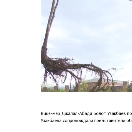
Вице-мэр Джалал-Абада Болот Узакбаев пос
Узакбаева сопровождали представители об