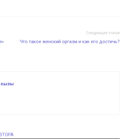
Следующая статья
и»
Что такое женский оргазм и как его достичь?
 кызы
АВТОРА