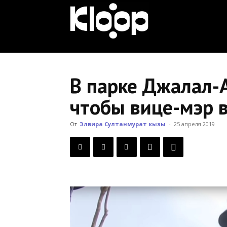
KLOOP.KG
—
В парке Джалал-
чтобы вице-мэр 
Новости
От
Элвира Султанмурат кызы
-
25 апреля 2019
Кыргызстана