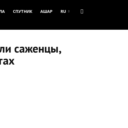
ЛА
СПУТНИК
АШАР
RU
ли саженцы,
тах