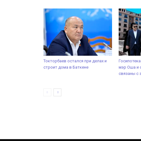
Токторбаев остался при делах и
Госипотека
строит дома в Баткене
мэр Оша и 
связаны с