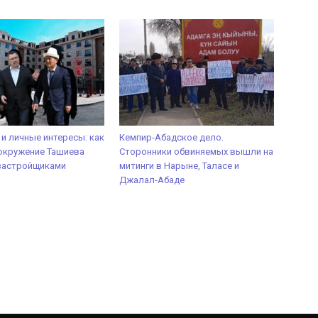
 и личные интересы: как
Кемпир-Абадское дело.
окружение Ташиева
Сторонники обвиняемых вышли на
 застройщиками
митинги в Нарыне, Таласе и
Джалал-Абаде