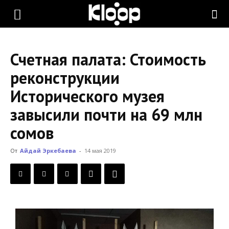
KLOOP.KG
Счетная палата: Стоимость
—
реконструкции
Исторического музея
Новости
завысили почти на 69 млн
сомов
Кыргызстана
От
Айдай Эркебаева
-
14 мая 2019