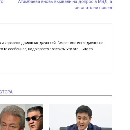
го
Атамбаева вновь вызвали на допрос в МВД, а
он опять не пошел
в и королева домашних джунглей. Секретного ингредиента не
о-то особенное, надо просто поверить, что это — что-то
АВТОРА