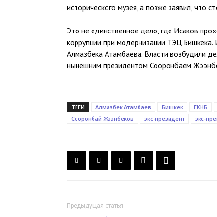
исторического музея, а позже заявил, что 
Это не единственное дело, где Исаков про
коррупции при модернизации ТЭЦ Бишкека.
Алмазбека Атамбаева. Власти возбудили де
нынешним президентом Сооронбаем Жээнб
ТЕГИ
Алмазбек Атамбаев
Бишкек
ГКНБ
Сооронбай Жээнбеков
экс-президент
экс-пр
Предыдущая статья