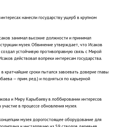
 интересах нанесли государству ущерб в крупном
Исаков занимал высокие должности и принимал
струкции музея. Обвинение утверждает, что Исаков
 создал устойчивую противоправную связь с Мирой
Исаков действовал вопреки интересам государства.
 в кратчайшие сроки пытался завоевать доверие главы
баева — прим. ред.) и подняться по карьерной
акова и Миру Карыбаеву в лоббировании интересов
 участие в процессе обновления музея.
концепции музея дорогостоящее оборудование для
полиграна и инсталляцию из 59 стволов деревьев.