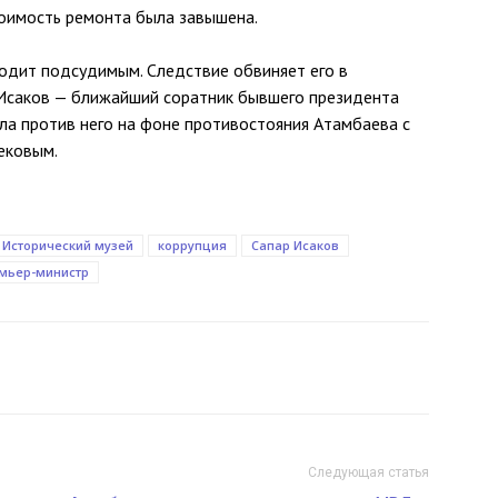
стоимость ремонта была завышена.
ходит подсудимым. Следствие обвиняет его в
 Исаков — ближайший соратник бывшего президента
ла против него на фоне противостояния Атамбаева с
ековым.
Исторический музей
коррупция
Сапар Исаков
емьер-министр
Следующая статья