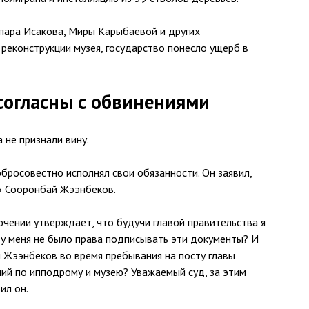
пара Исакова, Миры Карыбаевой и других
реконструкции музея, государство понесло ущерб в
согласны с обвинениями
не признали вину.
обросовестно исполнял свои обязанности. Он заявил,
» Сооронбай Жээнбеков.
чении утверждает, что будучи главой правительства я
 у меня не было права подписывать эти документы? И
й Жээнбеков во время пребывания на посту главы
ий по ипподрому и музею? Уважаемый суд, за этим
ил он.