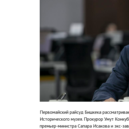
Первомайский райсуд Бишкека рассматривае
Исторического музея. Прокурор Умут Конку
премьер-министра Сапара Исакова и экс-з