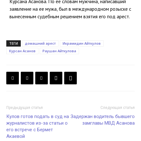
Курсана Асанова. По ее словам мужчина, написавший
заявление на ее мужа, был в международном розыске с
вынесенным судебным решением взятия его под арест.
ТЕГИ
домашний арест
Икрамидин Айткулов
Курсан Асанов
Раушан Айткулова
Предыдущая статья
Следующая статья
Кулов готов подать в суд на
Задержан водитель бывшего
журналистов из-за статьи о
замглавы МВД Асанова
его встрече с Бермет
Акаевой