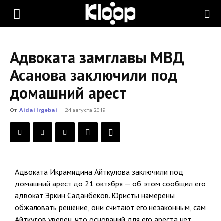
KLOOP.KG
Адвоката замглавы МВД
—
Асанова заключили под
домашний арест
Новости
От
Aidai Irgebai
-
24 августа 2019
Кыргызстана
Адвоката Икрамидина Айткулова заключили под
домашний арест до 21 октября — об этом сообщил его
адвокат Эркин Саданбеков. Юристы намерены
обжаловать решение, они считают его незаконным, сам
Айткулов уверен, что оснований для его ареста нет.