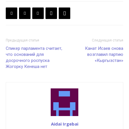
Предыдущая статья
Следующая статья
Спикер парламента считает,
Канат Исаев снова
что оснований для
возглавил партию
досрочного роспуска
«Кыргызстан»
Жогорку Кенеша нет
Aidai Irgebai