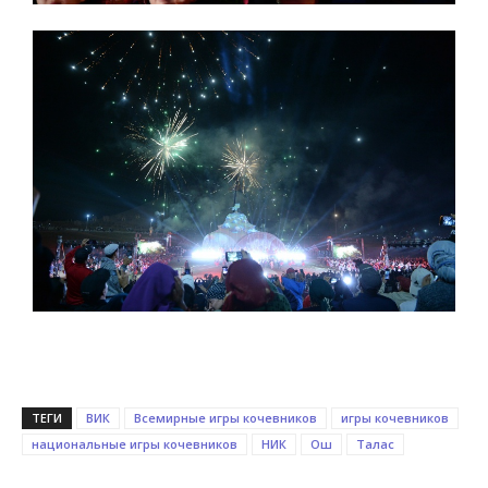
ТЕГИ
ВИК
Всемирные игры кочевников
игры кочевников
национальные игры кочевников
НИК
Ош
Талас