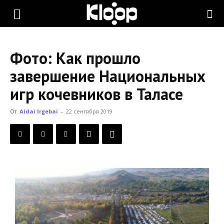
KLOOP.KG
Фото: Как прошло
—
завершение Национальных
игр кочевников в Таласе
Новости
От
Aidai Irgebai
-
22 сентября 2019
Кыргызстана