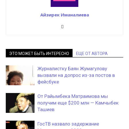
Айзирек Иманалиева
ЭТО МОЖЕТ БЫТЬ ИНТЕРЕСНО
ЕЩЕ ОТ АВТОРА
Журналистку Баян Жумагулову
вызвали на допрос из-за постов в
фейсбуке
От Райымбека Матраимова мы
получим еще $200 млн — Камчыбек
Ташиев
ГосТВ назвало задержание