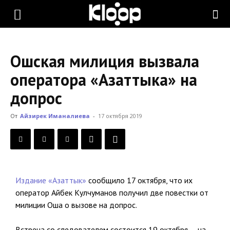
KLOOP.KG
Ошская милиция вызвала
—
оператора «Азаттыка» на
допрос
Новости
От
Айзирек Иманалиева
-
17 октября 2019
Кыргызстана
Издание «Азаттык»
сообщило 17 октября, что их
оператор Айбек Кулчуманов получил две повестки от
милиции Оша о вызове на допрос.
Встреча со следователем состоится 19 октября — на