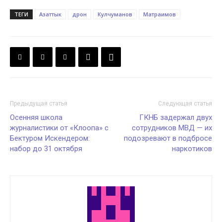
ТЕГИ
Азаттык
дрон
Кулчуманов
Матраимов
Предыдущая статья
Следующая статья
Осенняя школа
ГКНБ задержал двух
журналистики от «Клоопа» с
сотрудников МВД — их
Бектуром Искендером:
подозревают в подбросе
набор до 31 октября
наркотиков