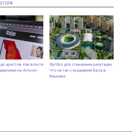
АВТОРА
 до арестов. Как власти
Футбол для отмывания репутации.
давление на «Клооп»
Что не так с академией Barça в
Бишкеке