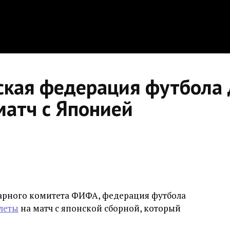
кая федерация футбола 
матч с Японией
рного комитета ФИФА, федерация футбола
леты
на матч с японской сборной, который