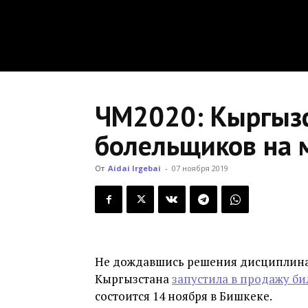
ЧМ2020: Кыргызс
болельщиков на 
От
Aidai Irgebai
-
07 ноября 2019
Не дождавшись решения дисциплина
Кыргызстана
запустила в продажу би
состоится 14 ноября в Бишкеке.