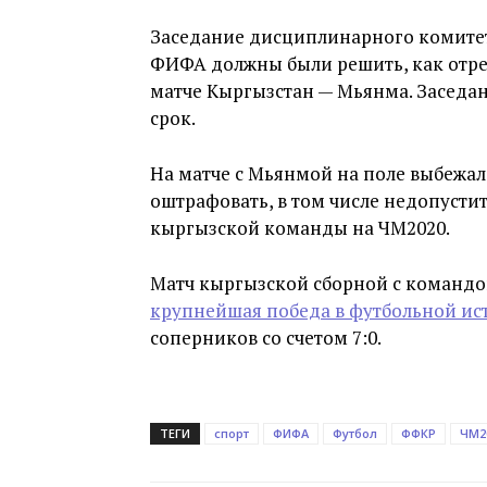
Заседание дисциплинарного комитета
ФИФА должны были решить, как отре
матче Кыргызстан — Мьянма. Заседа
срок.
На матче с Мьянмой на поле выбежа
оштрафовать, в том числе недопусти
кыргызской команды на ЧМ2020.
Матч кыргызской сборной с командой
крупнейшая победа в футбольной ис
соперников со счетом 7:0.
ТЕГИ
спорт
ФИФА
Футбол
ФФКР
ЧМ2