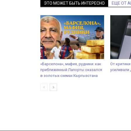
ЭТО МОЖЕТ БЫТЬ ИНТЕРЕСНО
ЕЩЕ ОТ 
«Барселона», мафия, рудники: как
От критики
приближенный Лапорты оказался
усиливали 
в золотых схемах Кыргызстана