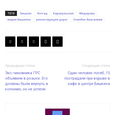
ТЕГИ
Бишкек
ботсад
Каракульская
Медерова
мэрия Бишкека
реконструкция дорог
Уланбек Азыгалиев
Предыдущая статья
Следующая статья
Экс-чиновника ГРС
Один человек погиб, 15
объявили в розыск. Его
пострадали при взрыве в
должны были вернуть в
кафе в центре Бишкека
колонию, но не успели