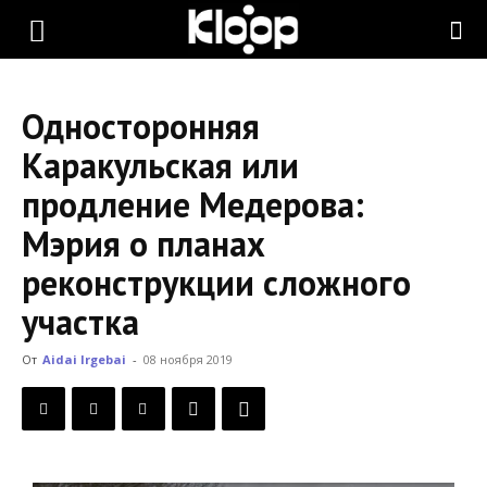
KLOOP.KG
Односторонняя
—
Каракульская или
продление Медерова:
Новости
Мэрия о планах
реконструкции сложного
Кыргызстана
участка
От
Aidai Irgebai
-
08 ноября 2019