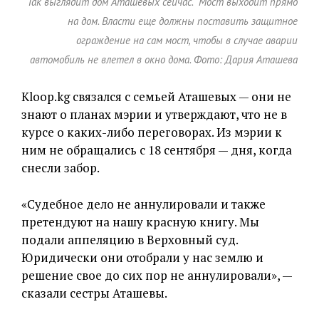
Так выглядит дом Аташевых сейчас. Мост выходит прямо
на дом. Власти еще должны поставить защитное
ограждение на сам мост, чтобы в случае аварии
автомобиль не влетел в окно дома. Фото: Дария Аташева
Kloop.kg связался с семьей Аташевых — они не
знают о планах мэрии и утверждают, что не в
курсе о каких-либо переговорах. Из мэрии к
ним не обращались с 18 сентября — дня, когда
снесли забор.
«Судебное дело не аннулировали и также
претендуют на нашу красную книгу. Мы
подали аппеляцию в Верховный суд.
Юридически они отобрали у нас землю и
решение свое до сих пор не аннулировали», —
сказали сестры Аташевы.