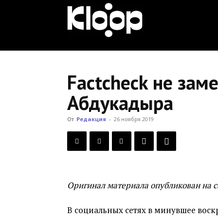
KLOOP.KG
—
Factcheck не зам
Абдукадыра
Новости
От
Редакция
-
26 ноября 2019
Кыргызстана
Оригинал материала опубликован на 
В социальных сетях в минувшее воскр