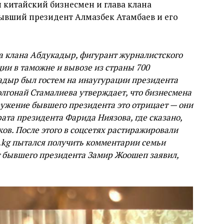
 китайский бизнесмен и глава клана
ывший президент Алмазбек Атамбаев и его
а клана Абдукадыр, фигурант журналистского
ии в таможне и вывозе из страны 700
адыр был гостем на инаугурации президента
олгонай Стамалиева утверждает, что бизнесмена
ужение бывшего президента это отрицает — они
ата президента Фарида Ниязова, где сказано,
ов. После этого в соцсетях растиражировали
.kg пытался получить комментарии семьи
ат бывшего президента Замир Жоошеп заявил,