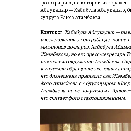
фотографию, на которой изображены
Абдукадыр — Хабибула Абдукадыр, б
супруга Раиса Атамбаева.
Контекст:
Хабибула Абдукадыр — глав
расследования о контрабанде, коррупц
миллионов долларов. Хабибула Абдык
Жээнбекова, но его пресс-секретарь Т
пригласило окружение Атамбаева. Окр
выпустили обращение экс-главы аппар
что бизнесмена пригласил сам Жээнбек
фото Атамбаева с Абдукадыром. Kloop
Атамбаева, но не получило их. Адвок
что считает фото отфотошопленным.