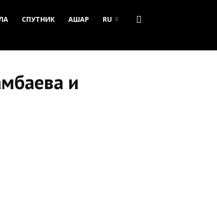
ЛА
СПУТНИК
АШАР
RU
амбаева и