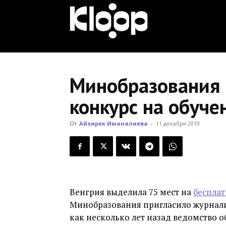
KLOOP.KG
—
Минобразования 
конкурс на обуче
Новости
От
Айзирек Иманалиева
-
11 декабря 2019
Кыргызстана
Венгрия выделила 75 мест на
бесплат
Минобразования пригласило журнали
как несколько лет назад ведомство 