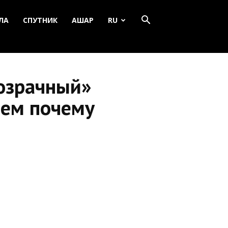
ЛА
СПУТНИК
АШАР
RU
озрачный»
аем почему