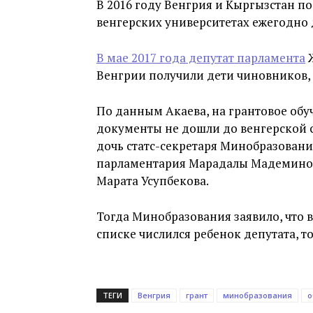
В 2016 году Венгрия и Кыргызстан п
венгерских университетах ежегодно 
В мае 2017 года депутат парламента
Ж
Венгрии получили дети чиновников, 
По данным Акаева, на грантовое обу
документы не дошли до венгерской с
дочь статс-секретаря Минобразован
парламентария Марадалы Мадеминов
Марата Усупбекова.
Тогда Минобразования заявило, что в
списке числился ребенок депутата, т
ТЕГИ
Венгрия
грант
минобразования
о