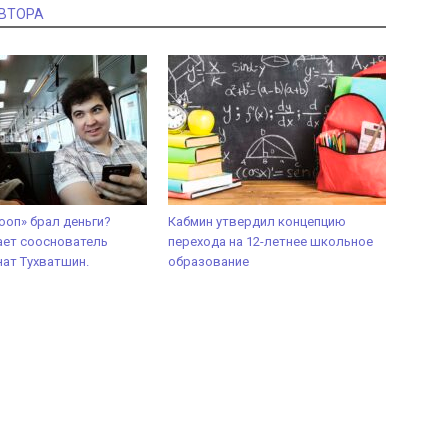
АВТОРА
ооп» брал деньги?
Кабмин утвердил концепцию
ает сооснователь
перехода на 12-летнее школьное
нат Тухватшин.
образование